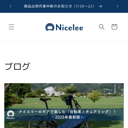
コンテ
ンツに
商品出荷作業中断のお知らせ（7/20〜22）
進む
カ
ー
ト
ブログ