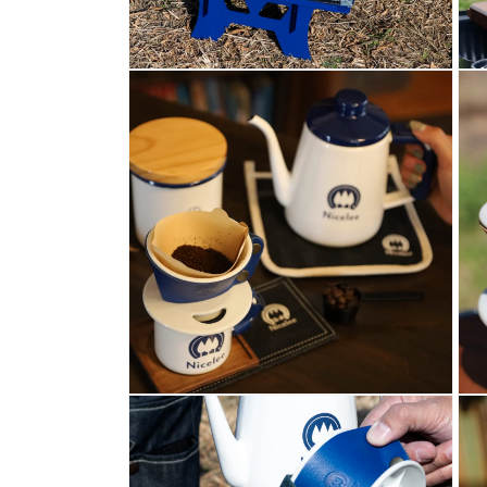
モ
モ
ー
ー
ダ
ダ
ル
ル
で
で
メ
メ
デ
デ
ィ
ィ
ア
ア
(4)
(5)
を
を
開
開
く
く
モ
モ
ー
ー
ダ
ダ
ル
ル
で
で