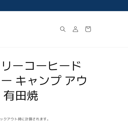
新色「コーヒーブラウン」登場！
L
ロ
カ
グ
ー
イ
ト
ン
スリーコーヒード
ー キャンプ アウ
 有田焼
ックアウト時に計算されます。