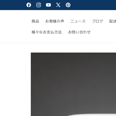
コンテ
ンツに
Facebook
Instagram
YouTube
X
Pinterest
進む
(Twitter)
商品
お客様の声
ニュース
ブログ
配
様々なお支払方法
お問い合わせ
商品情
報にス
キップ