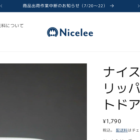
商品出荷作業中断のお知らせ（7/20〜22）
送料について
ナイ
リッパ
トドア
通
¥1,790
常
税込。
配送料
はチェ
価