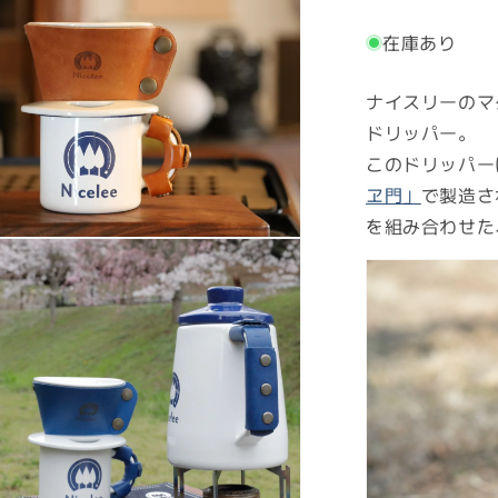
ー
在庫あり
ド
リ
ッ
ナイスリーのマ
パ
ドリッパー。
ー
このドリッパー
キ
ヱ門」
で製造さ
ャ
を組み合わせた
ン
プ
ア
ウ
ト
ド
ア
有
田
焼