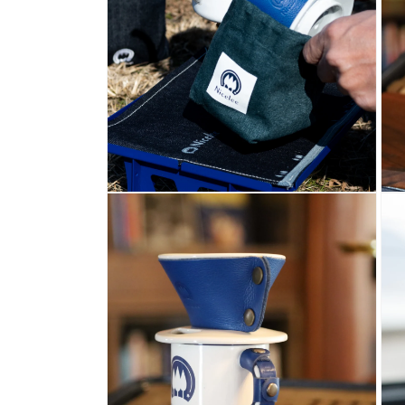
メ
メ
デ
デ
ィ
ィ
ア
ア
(6)
(7)
を
を
開
開
く
く
モ
モ
ー
ー
ダ
ダ
ル
ル
で
で
メ
メ
デ
デ
ィ
ィ
ア
ア
(8)
(9)
を
を
開
開
く
く