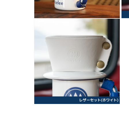
モ
モ
ー
ー
ダ
ダ
ル
ル
で
で
メ
メ
デ
デ
ィ
ィ
ア
ア
(10)
(11)
を
を
開
開
く
く
モ
ー
ダ
ル
で