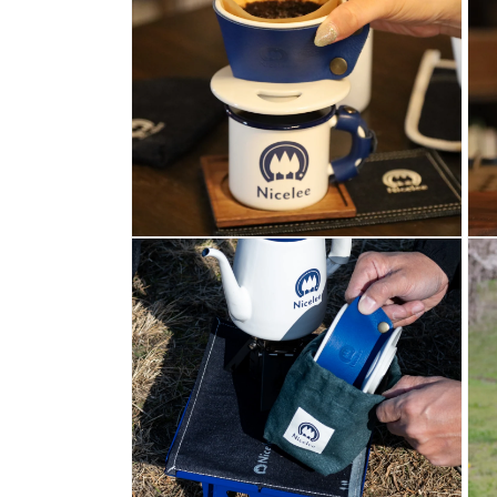
メ
デ
ィ
ア
(1)
を
開
く
モ
モ
ー
ー
ダ
ダ
ル
ル
で
で
メ
メ
デ
デ
ィ
ィ
ア
ア
(2)
(3)
を
を
開
開
く
く