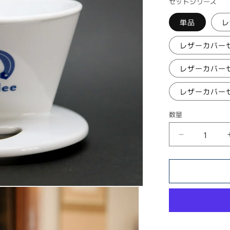
セットシリーズ
格
単品
レ
レザーカバーセ
レザーカバーセ
レザーカバーセ
数量
ナ
イ
ス
リ
ー
コ
ー
ヒ