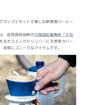
ー
ド
リ
ッ
グカップとセットで楽しむ新発想コーヒー
パ
ー
は、佐賀県有田町の
久保田稔製陶所「久右
キ
れるセラミックドリッパーに天然革カバー
ャ
、非常にユニークなアイテムです。
ン
プ
ア
ウ
ト
ド
ア
有
田
焼