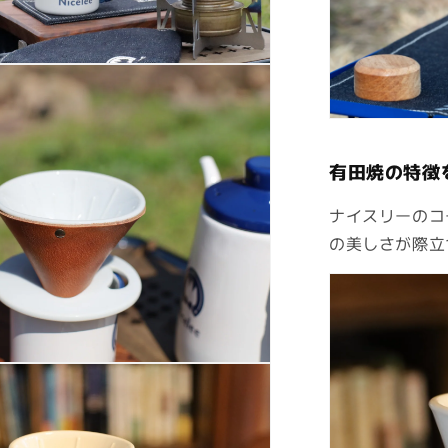
の
数
量
を
減
ら
す
有田焼の特徴
ナイスリーのコ
の美しさが際立