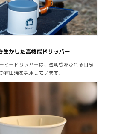
の
数
量
を
増
や
す
を生かした高機能ドリッパー
ーヒードリッパーは、透明感あふれる白磁
つ有田焼を採用しています。