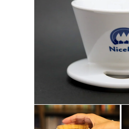
モ
ー
ダ
ル
で