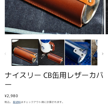
モ
ー
ダ
ル
で
メ
デ
ィ
ア
ナイスリー CB缶用レザーカバ
(1)
(2
を
ー
開
く
通
¥2,980
常
税込。
配送料
はチェックアウト時に計算されます。
価