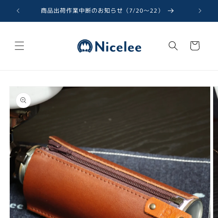
コンテ
ンツに
商品出荷作業中断のお知らせ（7/20〜22）
進む
カ
ー
ト
商品情
報にス
キップ