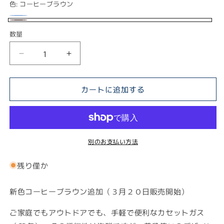
色:
コーヒーブラウン
格
ブ
バ
コ
数量
ル
リ
ー
ー
エ
ヒ
ナ
ナ
ー
ー
イ
イ
シ
ブ
ス
ス
カートに追加する
ョ
ラ
リ
リ
ン
ー
ー
ウ
は
CB
CB
ン
缶
缶
売
用
用
別のお支払い方法
り
レ
レ
切
残り僅か
ザ
ザ
れ
ー
ー
て
カ
カ
新色コーヒーブラウン追加（３月２０日販売開始）
い
バ
バ
る
ご家庭でもアウトドアでも、手軽で便利なカセットガス
ー
ー