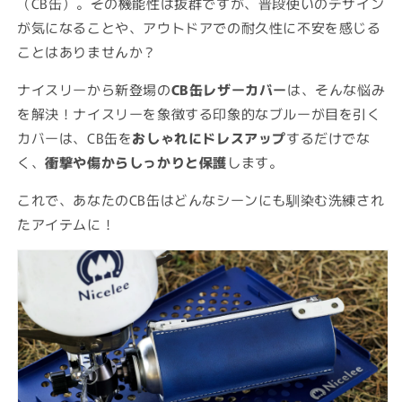
か
の
の
（CB缶）。その機能性は抜群ですが、普段使いのデザイン
数
数
販
が気になることや、アウトドアでの耐久性に不安を感じる
量
量
売
ことはありませんか？
を
を
で
減
増
ナイスリーから新登場の
CB缶レザーカバー
は、そんな悩み
き
ら
や
を解決！ナイスリーを象徴する印象的なブルーが目を引く
ま
す
す
カバーは、CB缶を
おしゃれにドレスアップ
するだけでな
せ
く、
衝撃や傷からしっかりと保護
します。
ん
これで、あなたのCB缶はどんなシーンにも馴染む洗練され
たアイテムに！