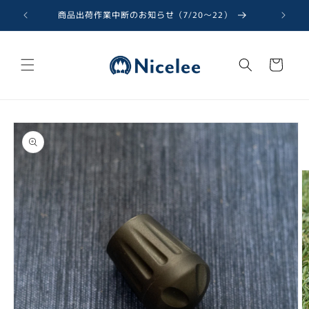
コンテ
ンツに
商品出荷作業中断のお知らせ（7/20〜22）
進む
カ
ー
ト
商品情
報にス
キップ