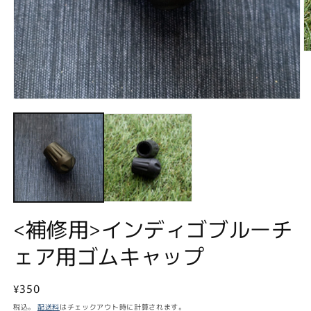
モ
ー
ダ
ル
で
メ
(2
デ
ィ
ア
(1)
<補修用>インディゴブルーチ
を
開
ェア用ゴムキャップ
く
通
¥350
常
税込。
配送料
はチェックアウト時に計算されます。