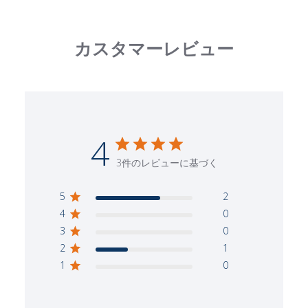
用
用
ゴ
ゴ
ム
ム
カスタマーレビュー
キ
キ
ャ
ャ
ッ
ッ
プ
プ
の
の
数
数
4
量
量
3件のレビューに基づく
を
を
減
増
5
2
ら
や
4
0
す
す
3
0
2
1
1
0