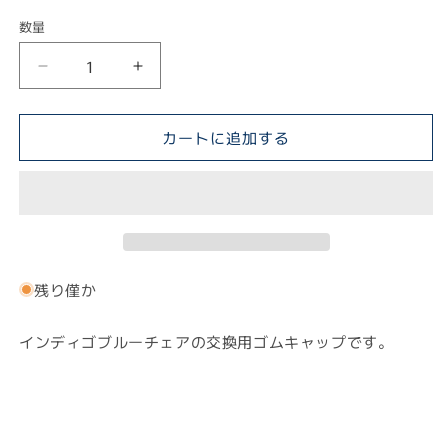
価
数量
格
&lt;
&lt;
補
補
修
修
カートに追加する
用
用
&gt;
&gt;
イ
イ
ン
ン
デ
デ
ィ
ィ
ゴ
ゴ
残り僅か
ブ
ブ
ル
ル
インディゴブルーチェアの交換用ゴムキャップです。
ー
ー
チ
チ
ェ
ェ
ア
ア