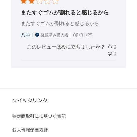
またすぐゴムが割れると感じるから
またすぐゴムが割れると感じるから
公
八中
08/31/25
確認済み購入者
開
このレビューは役に立ちましたか？
0
日
0
クイックリンク
特定商取引法に基づく表記
個人情報保護方針