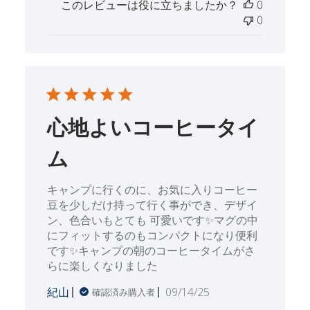
このレビューは役に立ちましたか？
0
日
0
心地よいコーヒータイ
ム
キャンプに行くのに、お気に入りコーヒー
豆を少しだけ持って行く事ができ、デザイ
ン、色合いもとても 可愛いです✨️マグの中
にフィットするのもコンパクトになり便利
です✨️キャンプの朝のコーヒータイムがさ
らに楽しくなりました
公
紀山
09/14/25
確認済み購入者
開