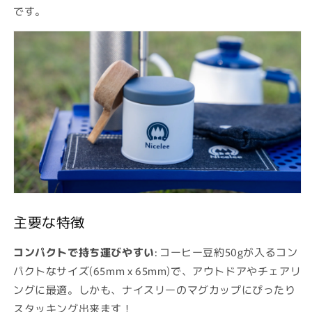
ー
ー
です。
キ
キ
ャ
ャ
ン
ン
プ
プ
ア
ア
ウ
ウ
ト
ト
ド
ド
ア
ア
50g
50g
の
の
数
数
主要な特徴
量
量
を
を
コンパクトで持ち運びやすい
: コーヒー豆約50gが入るコン
減
増
ら
や
パクトなサイズ(65mm x 65mm)で、アウトドアやチェアリ
す
す
ングに最適。しかも、ナイスリーのマグカップにぴったり
スタッキング出来ます！