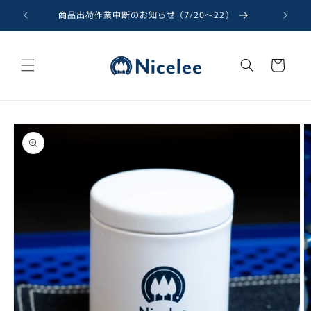
コンテ
ンツに
商品出荷作業中断のお知らせ（7/20〜22）
進む
カ
ー
ト
商品情
報にス
キップ