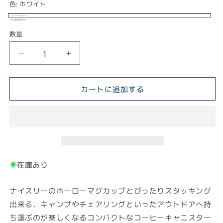
色:
ホワイト
格
ホ
ブ
数量
ワ
ル
イ
ー/
ナ
ナ
ト
ホ
イ
イ
ワ
ス
ス
カートに追加する
イ
リ
リ
ー
ー
ト
コ
コ
ー
ー
ヒ
ヒ
ー
ー
在庫あり
キ
キ
ャ
ャ
ニ
ニ
ナイスリーのホーローマグカップとぴったりスタッキング
ス
ス
出来る、キャンプやチェアリングといったアウトドアへ持
タ
タ
ち運ぶのが楽しくなるコンパクトなコーヒーキャニスター