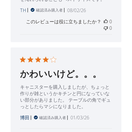
公
TH
08/02/26
確認済み購入者
開
このレビューは役に立ちましたか？
0
日
0
かわいいけど。。。
キャニスターを購入しましたが、ちょっと
作りが雑というかキチンと円になっていな
い部分がありました。 テーブルの角でギュ
っとしたらマシになりました。
公
博田
01/03/26
確認済み購入者
開
日
Fri Feb 13 2026 に