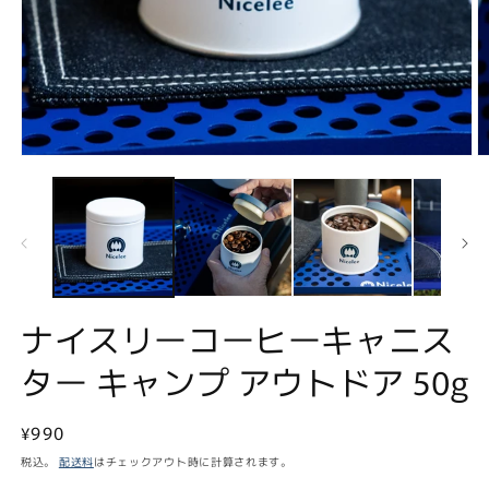
モ
ー
ダ
ル
で
メ
デ
ィ
ア
ナイスリーコーヒーキャニス
(1)
(2
を
ター キャンプ アウトドア 50g
開
く
通
¥990
常
税込。
配送料
はチェックアウト時に計算されます。
価