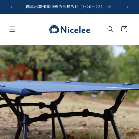
コンテ
ンツに
商品出荷作業中断のお知らせ（7/20〜22）
進む
カ
ー
ト