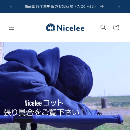
コンテ
ンツに
商品出荷作業中断のお知らせ（7/20〜22）
進む
カ
ー
ト