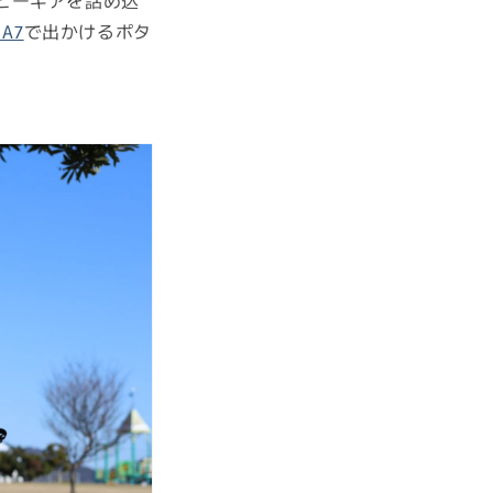
ヒーギアを詰め込
クA7
で出かけるポタ