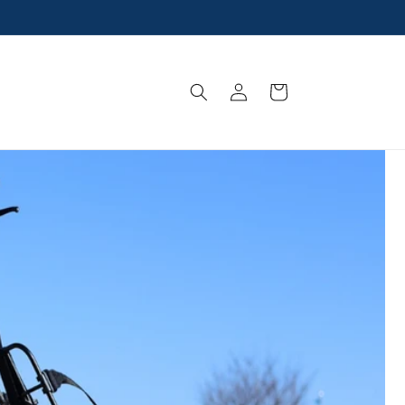
新色「コーヒーブラウン」登場！
L
ロ
カ
グ
ー
イ
ト
ン